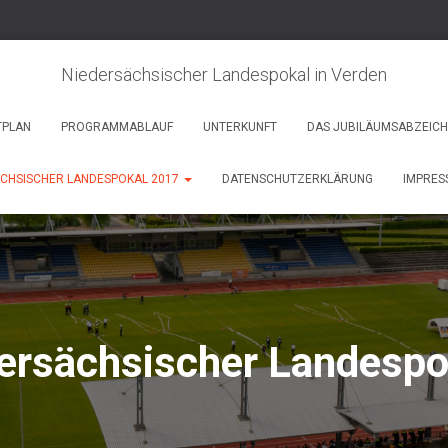
Niedersächsischer Landespokal in Verden
TPLAN
PROGRAMMABLAUF
UNTERKUNFT
DAS JUBILÄUMSABZEIC
ÄCHSISCHER LANDESPOKAL 2017
DATENSCHUTZERKLÄRUNG
IMPRES
dersächsischer Landespo